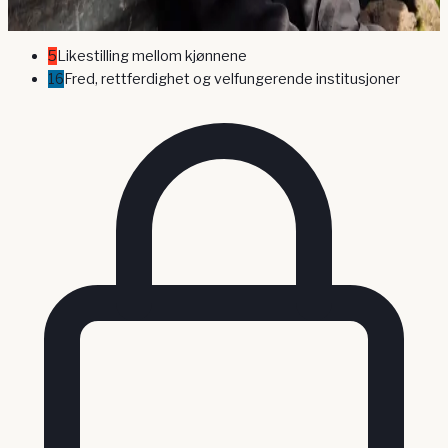
Identitet beskyttet
5
Likestilling mellom kjønnene
16
Fred, rettferdighet og velfungerende institusjoner