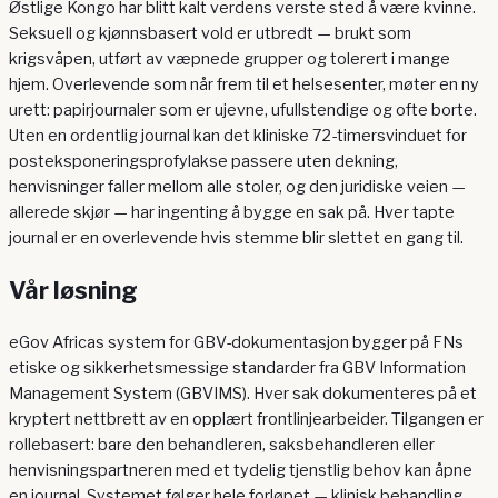
Østlige Kongo har blitt kalt verdens verste sted å være kvinne.
Seksuell og kjønnsbasert vold er utbredt — brukt som
krigsvåpen, utført av væpnede grupper og tolerert i mange
hjem. Overlevende som når frem til et helsesenter, møter en ny
urett: papirjournaler som er ujevne, ufullstendige og ofte borte.
Uten en ordentlig journal kan det kliniske 72-timersvinduet for
posteksponeringsprofylakse passere uten dekning,
henvisninger faller mellom alle stoler, og den juridiske veien —
allerede skjør — har ingenting å bygge en sak på. Hver tapte
journal er en overlevende hvis stemme blir slettet en gang til.
Vår løsning
eGov Africas system for GBV-dokumentasjon bygger på FNs
etiske og sikkerhetsmessige standarder fra GBV Information
Management System (GBVIMS). Hver sak dokumenteres på et
kryptert nettbrett av en opplært frontlinjearbeider. Tilgangen er
rollebasert: bare den behandleren, saksbehandleren eller
henvisningspartneren med et tydelig tjenstlig behov kan åpne
en journal. Systemet følger hele forløpet — klinisk behandling