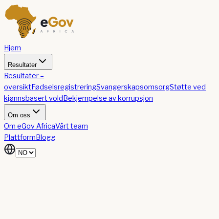
Hjem
Resultater
Resultater –
oversikt
Fødselsregistrering
Svangerskapsomsorg
Støtte ved
kjønnsbasert vold
Bekjempelse av korrupsjon
Om oss
Om eGov Africa
Vårt team
Plattform
Blogg