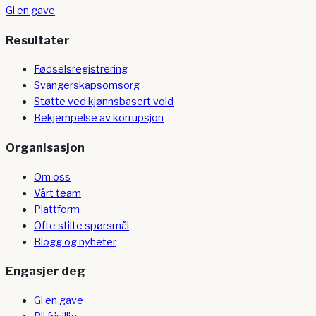
Gi en gave
Resultater
Fødselsregistrering
Svangerskapsomsorg
Støtte ved kjønnsbasert vold
Bekjempelse av korrupsjon
Organisasjon
Om oss
Vårt team
Plattform
Ofte stilte spørsmål
Blogg og nyheter
Engasjer deg
Gi en gave