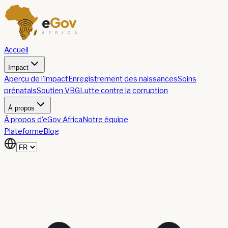
Accueil
Impact
Aperçu de l'impact
Enregistrement des naissances
Soins
prénatals
Soutien VBG
Lutte contre la corruption
À propos
À propos d'eGov Africa
Notre équipe
Plateforme
Blog